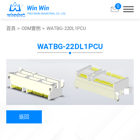
0
首頁
ODM實例
WATBG-22DL1PCU
搜尋
WATBG-22DL1PCU
關於承豐
產品中心
產業應用
客製服務
返回
支援與服務
聯絡我們