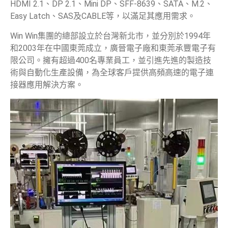
HDMI 2.1、DP 2.1、Mini DP、SFF-8639、SATA、M.2、
產品中心
Easy Latch、SAS及CABLE等，以滿足其應用需求。
Win Win集團的總部設立於台灣新北市，並分別於1994年
產業應用
和2003年在中國東莞成立，廣晉電子廠和東莞承豐電子有
限公司。擁有超過400名專業員工，並引進先進的製造技
客製服務
術與自動化生產設備，為全球客戶提供高頻高速的電子連
接器應用解決方案。
支援與服務
聯絡我們
新聞中心
人才招募
中文